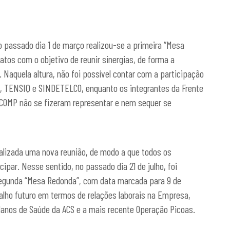
o passado dia 1 de março realizou-se a primeira “Mesa
tos com o objetivo de reunir sinergias, de forma a
aquela altura, não foi possível contar com a participação
T, TENSIQ e SINDETELCO, enquanto os integrantes da Frente
ICOMP não se fizeram representar e nem sequer se
realizada uma nova reunião, de modo a que todos os
par. Nesse sentido, no passado dia 21 de julho, foi
segunda “Mesa Redonda”, com data marcada para 9 de
balho futuro em termos de relações laborais na Empresa,
lanos de Saúde da ACS e a mais recente Operação Picoas.